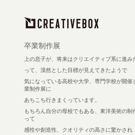
卒業制作展
上の息子が、将来はクリエイティブ系に進み
って、漠然とした目標が見えてきたようで
気になっている高校や大学、専門学校が開催
業制作展に
あちこち行きまくっています。
もちろん自分の母校でもある、東洋美術の制
って
感性や創造性、クオリティの高さに驚かされ