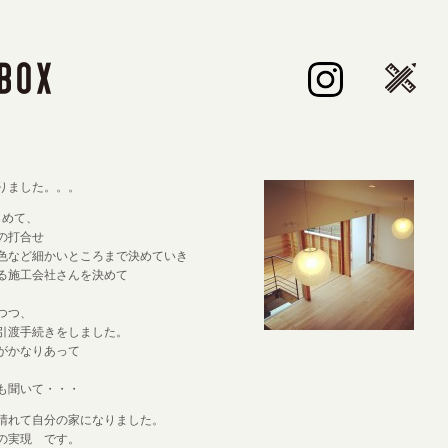
りました。。。
じめて、
の打合せ
色など細かいところまで決めていき
る施工会社さんを決めて
つつ、
引渡手続きをしました。
がかなりあって
、
も聞いて・・・
晴れて自分の家になりました。
の実現 です。