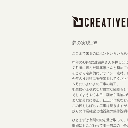
夢の実現_08
ここまで来るのにホントいろいろあ
昨年の4月頃に建築家さんを探しは
７月頃に選んだ建築家さんと初めて
そこから定期的にデザイン、素材、
今年の４月頃に実作業をしてくださ
５月にいよいよの工事の着工。
地鎮祭や上棟式など貴重な経験もし
そしてようやく本日、朝から建物の
まだ部分的に修正、仕上げ作業など
この後もしばらく工事は続きますが
残りの作業確認と機器類の操作説明
ひとまずは玄関の鍵を受け取って、
細部にもこだわって唯一無二の 夢